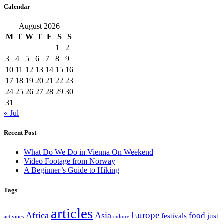
Calendar
August 2026
M
T
W
T
F
S
S
1
2
3
4
5
6
7
8
9
10
11
12
13
14
15
16
17
18
19
20
21
22
23
24
25
26
27
28
29
30
31
« Jul
Recent Post
What Do We Do in Vienna On Weekend
Video Footage from Norway
A Beginner’s Guide to Hiking
Tags
articles
Europe
Africa
Asia
food
festivals
just
activities
culture