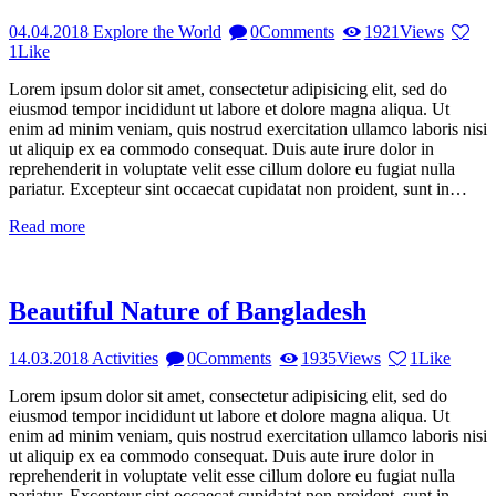
04.04.2018
Explore the World
0
Comments
1921
Views
1
Like
Lorem ipsum dolor sit amet, consectetur adipisicing elit, sed do
eiusmod tempor incididunt ut labore et dolore magna aliqua. Ut
enim ad minim veniam, quis nostrud exercitation ullamco laboris nisi
ut aliquip ex ea commodo consequat. Duis aute irure dolor in
reprehenderit in voluptate velit esse cillum dolore eu fugiat nulla
pariatur. Excepteur sint occaecat cupidatat non proident, sunt in…
Read more
Beautiful Nature of Bangladesh
14.03.2018
Activities
0
Comments
1935
Views
1
Like
Lorem ipsum dolor sit amet, consectetur adipisicing elit, sed do
eiusmod tempor incididunt ut labore et dolore magna aliqua. Ut
enim ad minim veniam, quis nostrud exercitation ullamco laboris nisi
ut aliquip ex ea commodo consequat. Duis aute irure dolor in
reprehenderit in voluptate velit esse cillum dolore eu fugiat nulla
pariatur. Excepteur sint occaecat cupidatat non proident, sunt in…