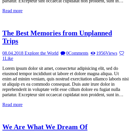
pariatur. Excepteur sint occaecat cupidatat non proident, sunt in…
Read more
The Best Memories from Unplanned
Trips
08.04.2018
Explore the World
0
Comments
1956
Views
1
Like
Lorem ipsum dolor sit amet, consectetur adipisicing elit, sed do
eiusmod tempor incididunt ut labore et dolore magna aliqua. Ut
enim ad minim veniam, quis nostrud exercitation ullamco laboris nisi
ut aliquip ex ea commodo consequat. Duis aute irure dolor in
reprehenderit in voluptate velit esse cillum dolore eu fugiat nulla
pariatur. Excepteur sint occaecat cupidatat non proident, sunt in…
Read more
We Are What We Dream Of