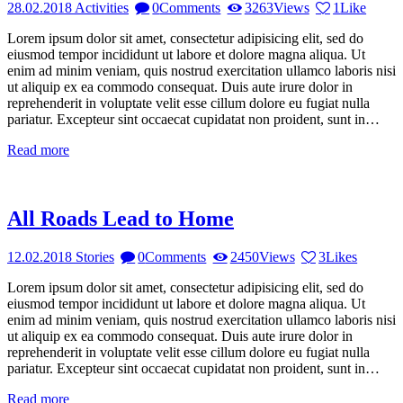
28.02.2018
Activities
0
Comments
3263
Views
1
Like
Lorem ipsum dolor sit amet, consectetur adipisicing elit, sed do
eiusmod tempor incididunt ut labore et dolore magna aliqua. Ut
enim ad minim veniam, quis nostrud exercitation ullamco laboris nisi
ut aliquip ex ea commodo consequat. Duis aute irure dolor in
reprehenderit in voluptate velit esse cillum dolore eu fugiat nulla
pariatur. Excepteur sint occaecat cupidatat non proident, sunt in…
Read more
All Roads Lead to Home
12.02.2018
Stories
0
Comments
2450
Views
3
Likes
Lorem ipsum dolor sit amet, consectetur adipisicing elit, sed do
eiusmod tempor incididunt ut labore et dolore magna aliqua. Ut
enim ad minim veniam, quis nostrud exercitation ullamco laboris nisi
ut aliquip ex ea commodo consequat. Duis aute irure dolor in
reprehenderit in voluptate velit esse cillum dolore eu fugiat nulla
pariatur. Excepteur sint occaecat cupidatat non proident, sunt in…
Read more