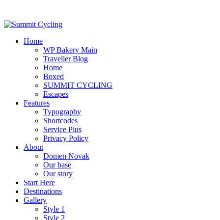
Home
WP Bakery Main
Traveller Blog
Home
Boxed
SUMMIT CYCLING
Escapes
Features
Typography
Shortcodes
Service Plus
Privacy Policy
About
Domen Novak
Our base
Our story
Start Here
Destinations
Gallery
Style 1
Style 2