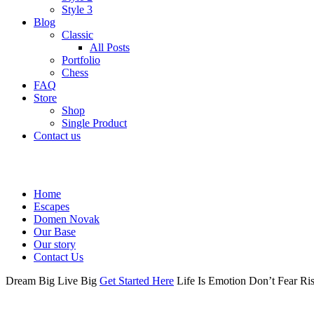
Style 3
Blog
Classic
All Posts
Portfolio
Chess
FAQ
Store
Shop
Single Product
Contact us
Home
Escapes
Domen Novak
Our Base
Our story
Contact Us
Dream Big
Live Big
Get Started Here
Life Is
Emotion
Don’t Fear
Ri